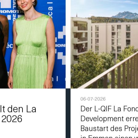
06-07-2026
lt den La
Der L-QIF La Fon
 2026
Development erre
Baustart des Pro
in Emmen einen w