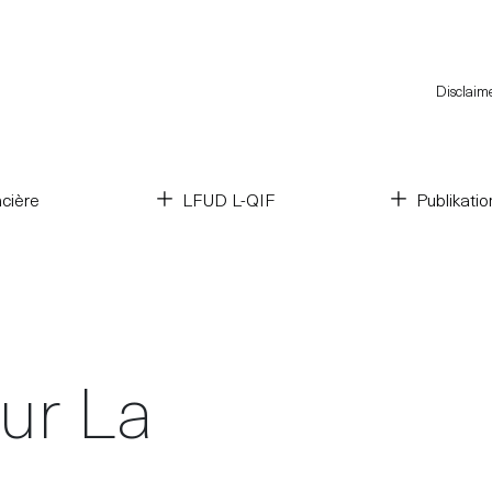
Disclaim
cière
LFUD L-QIF
Publikati
ur La