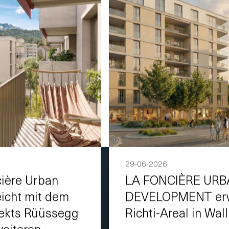
29-06-2026
cière Urban
LA FONCIÈRE UR
icht mit dem
DEVELOPMENT erw
jekts Rüüssegg
Richti-Areal in Wall
eiteren