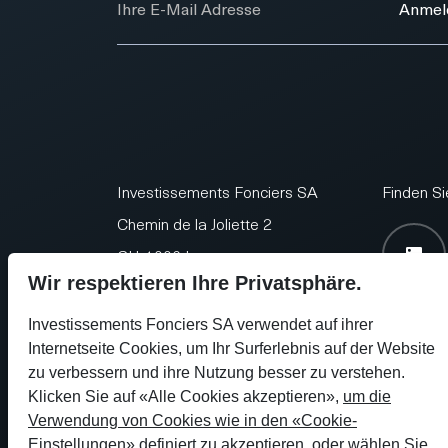
Anmel
Investissements Fonciers SA
Finden Si
Chemin de la Joliette 2
CH-1006 Lausanne
Wir respektieren Ihre Privatsphäre.
Investissements Fonciers SA verwendet auf ihrer
Internetseite Cookies, um Ihr Surferlebnis auf der Website
zu verbessern und ihre Nutzung besser zu verstehen.
Seit 1954
+41 21 613 11 88
info@laf
Klicken Sie auf «Alle Cookies akzeptieren»,
um die
Verwendung von Cookies wie in den «Cookie-
Einstellungen» definiert zu akzeptieren
, oder wählen Sie