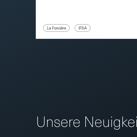
La Foncière
IFSA
Unsere Neuigkei
E-Mail