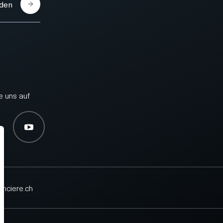
den
e uns auf
onciere.ch