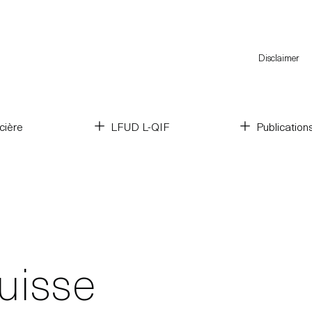
Disclaimer
cière
LFUD L-QIF
Publication
suisse