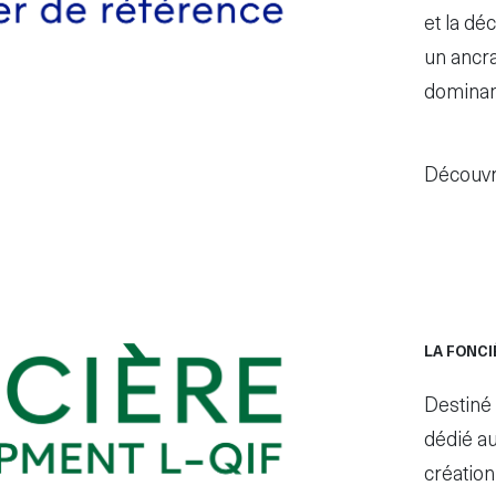
et la dé
un ancr
dominant
Découvr
LA FONCI
Destiné 
dédié au
création