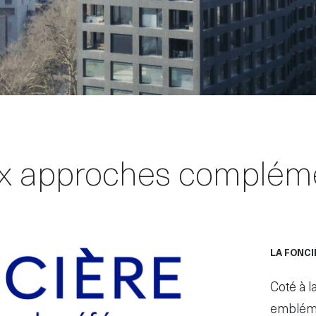
ux approches complém
LA FONCI
Coté à l
emblémat